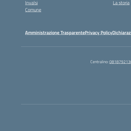
Invalsi
La storia
Comune
Amministrazione Trasparente
Privacy Policy
Dichiaraz
Centralino:
081879213