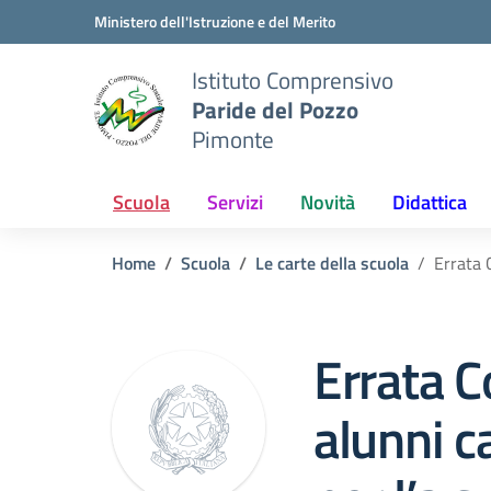
Vai ai contenuti
Vai al menu di navigazione
Vai al footer
Ministero dell'Istruzione e del Merito
Istituto Comprensivo
Paride del Pozzo
Pimonte
Scuola
Servizi
Novità
Didattica
Home
Scuola
Le carte della scuola
Errata 
Errata C
alunni c