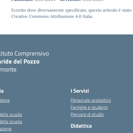
Eccetto dove diversamente specificato, questo articolo è stato 
Creative Commons Attribuzione 4.0 Italia.
tituto Comprensivo
aride del Pozzo
imonte
Visita la pagina iniziale della scuola
la
I Servizi
zione
Personale scolastico
Famiglie e studenti
della scuola
Percorsi di studio
della scuola
Didattica
azione