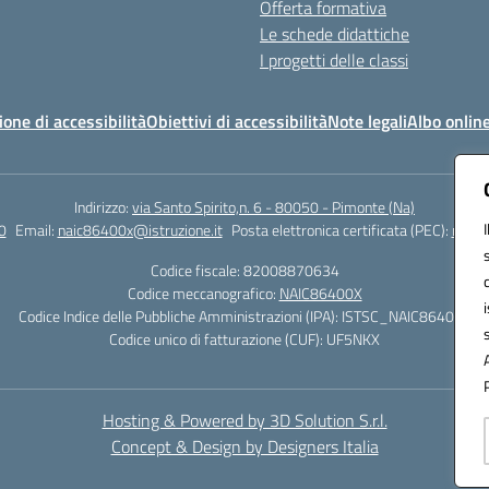
Offerta formativa
Le schede didattiche
I progetti delle classi
ione di accessibilità
Obiettivi di accessibilità
Note legali
Albo onlin
Indirizzo:
via Santo Spirito,n. 6 - 80050 - Pimonte (Na)
0
Email:
naic86400x@istruzione.it
Posta elettronica certificata (PEC):
naic8
Codice fiscale: 82008870634
Codice meccanografico:
NAIC86400X
Codice Indice delle Pubbliche Amministrazioni (IPA): ISTSC_NAIC86400X
Codice unico di fatturazione (CUF): UF5NKX
Hosting & Powered by 3D Solution S.r.l.
Concept & Design by Designers Italia