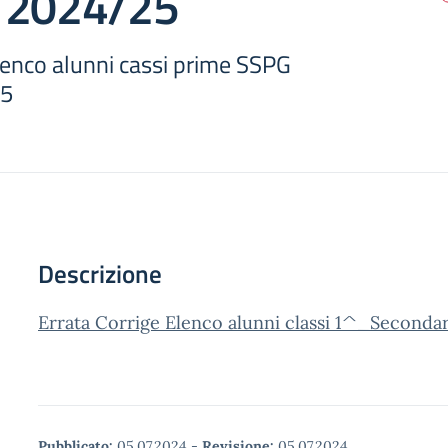
s. 2024/25
lenco alunni cassi prime SSPG
25
Descrizione
Errata Corrige Elenco alunni classi 1^_Seconda
Pubblicato:
05.07.2024
-
Revisione:
05.07.2024