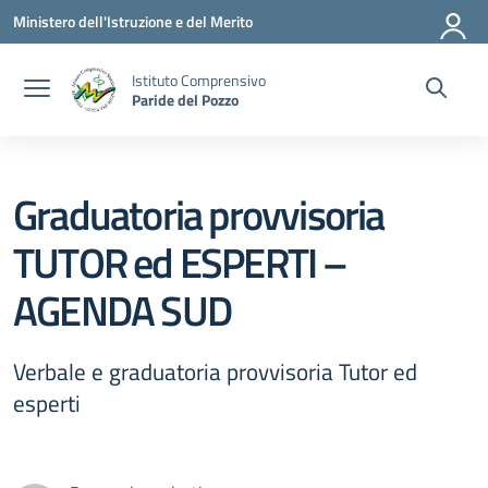
Vai ai contenuti
Vai al menu di navigazione
Vai al footer
Ministero dell'Istruzione e del Merito
Istituto Comprensivo
Paride del Pozzo
Graduatoria provvisoria
TUTOR ed ESPERTI –
AGENDA SUD
Verbale e graduatoria provvisoria Tutor ed
esperti