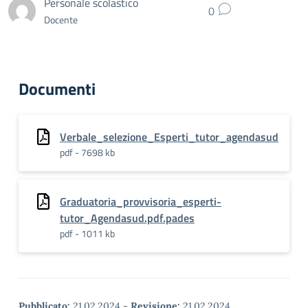
Personale scolastico
0
Docente
Documenti
Verbale_selezione_Esperti_tutor_agendasud
pdf - 7698 kb
Graduatoria_provvisoria_esperti-
tutor_Agendasud.pdf.pades
pdf - 1011 kb
Pubblicato:
21.02.2024
-
Revisione:
21.02.2024