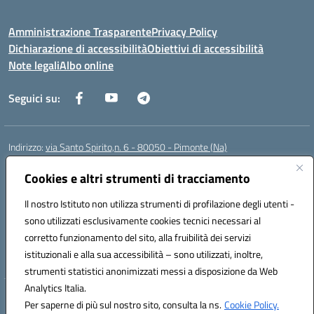
Amministrazione Trasparente
Privacy Policy
Dichiarazione di accessibilità
Obiettivi di accessibilità
Note legali
Albo online
Seguici su:
Indirizzo:
via Santo Spirito,n. 6 - 80050 - Pimonte (Na)
Centralino:
0818792130
Email:
naic86400x@istruzione.it
Posta elettronica certificata (PEC):
Cookies e altri strumenti di tracciamento
naic86400x@pec.istruzione.it
Codice fiscale: 82008870634
Il nostro Istituto non utilizza strumenti di profilazione degli utenti -
Codice meccanografico:
NAIC86400X
sono utilizzati esclusivamente cookies tecnici necessari al
Codice Indice delle Pubbliche Amministrazioni (IPA): ISTSC_NAIC86400X
corretto funzionamento del sito, alla fruibilità dei servizi
Codice unico di fatturazione (CUF): UF5NKX
istituzionali e alla sua accessibilità – sono utilizzati, inoltre,
strumenti statistici anonimizzati messi a disposizione da Web
Analytics Italia.
Hosting & Powered by 3D Solution S.r.l.
Per saperne di più sul nostro sito, consulta la ns.
Cookie Policy.