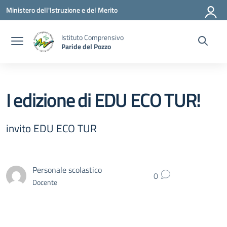
Vai ai contenuti
Vai al menu di navigazione
Vai al footer
Ministero dell'Istruzione e del Merito
Istituto Comprensivo
Paride del Pozzo
I edizione di EDU ECO TUR!
invito EDU ECO TUR
Personale scolastico
0
Docente