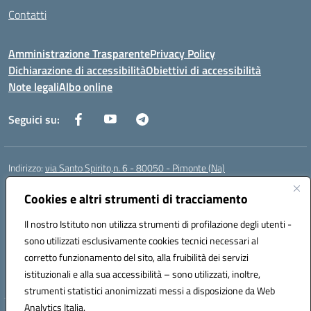
Contatti
Amministrazione Trasparente
Privacy Policy
Dichiarazione di accessibilità
Obiettivi di accessibilità
Note legali
Albo online
Seguici su:
Indirizzo:
via Santo Spirito,n. 6 - 80050 - Pimonte (Na)
Centralino:
0818792130
Email:
naic86400x@istruzione.it
Posta elettronica certificata (PEC):
Cookies e altri strumenti di tracciamento
naic86400x@pec.istruzione.it
Codice fiscale: 82008870634
Il nostro Istituto non utilizza strumenti di profilazione degli utenti -
Codice meccanografico:
NAIC86400X
sono utilizzati esclusivamente cookies tecnici necessari al
Codice Indice delle Pubbliche Amministrazioni (IPA): ISTSC_NAIC86400X
corretto funzionamento del sito, alla fruibilità dei servizi
Codice unico di fatturazione (CUF): UF5NKX
istituzionali e alla sua accessibilità – sono utilizzati, inoltre,
strumenti statistici anonimizzati messi a disposizione da Web
Analytics Italia.