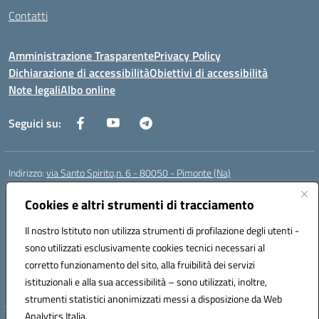
Contatti
Amministrazione Trasparente
Privacy Policy
Dichiarazione di accessibilità
Obiettivi di accessibilità
Note legali
Albo online
Seguici su:
Indirizzo:
via Santo Spirito,n. 6 - 80050 - Pimonte (Na)
Centralino:
0818792130
Email:
naic86400x@istruzione.it
Posta elettronica certificata (PEC):
Cookies e altri strumenti di tracciamento
naic86400x@pec.istruzione.it
Codice fiscale: 82008870634
Il nostro Istituto non utilizza strumenti di profilazione degli utenti -
Codice meccanografico:
NAIC86400X
sono utilizzati esclusivamente cookies tecnici necessari al
Codice Indice delle Pubbliche Amministrazioni (IPA): ISTSC_NAIC86400X
corretto funzionamento del sito, alla fruibilità dei servizi
Codice unico di fatturazione (CUF): UF5NKX
istituzionali e alla sua accessibilità – sono utilizzati, inoltre,
strumenti statistici anonimizzati messi a disposizione da Web
Analytics Italia.