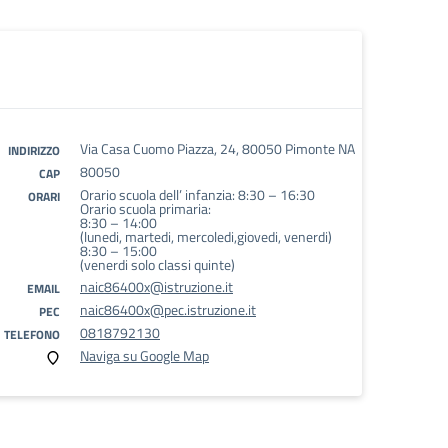
Via Casa Cuomo Piazza, 24, 80050 Pimonte NA
INDIRIZZO
80050
CAP
Orario scuola dell’ infanzia: 8:30 – 16:30
ORARI
Orario scuola primaria:
8:30 – 14:00
(lunedi, martedi, mercoledi,giovedi, venerdi)
8:30 – 15:00
(venerdi solo classi quinte)
naic86400x@istruzione.it
EMAIL
naic86400x@pec.istruzione.it
PEC
0818792130
TELEFONO
Naviga su Google Map