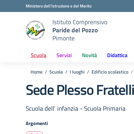
Vai ai contenuti
Vai al menu di navigazione
Vai al footer
Ministero dell'Istruzione e del Merito
Istituto Comprensivo
Paride del Pozzo
Pimonte
Scuola
Servizi
Novità
Didattica
Home
Scuola
I luoghi
Edificio scolastico
Sede Plesso Fratelli
Scuola dell’ infanzia - Scuola Primaria
Argomenti