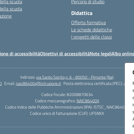
della scuola
Percorsi di studio
della scuola
Didattica
azione
Offerta formativa
Le schede didattiche
I progetti delle classi
ione di accessibilità
Obiettivi di accessibilità
Note legali
Albo onlin
Indirizzo:
via Santo Spirito,n. 6 - 80050 - Pimonte (Na)
0
Email:
naic86400x@istruzione.it
Posta elettronica certificata (PEC):
naic8
Codice fiscale: 82008870634
Codice meccanografico:
NAIC86400X
Codice Indice delle Pubbliche Amministrazioni (IPA): ISTSC_NAIC86400X
Codice unico di fatturazione (CUF): UF5NKX