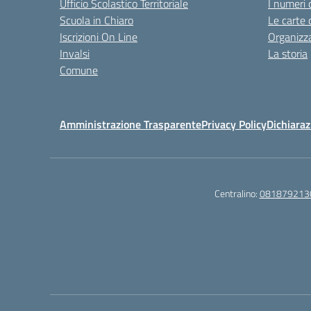
Ufficio Scolastico Territoriale
I numeri 
Scuola in Chiaro
Le carte 
Iscrizioni On Line
Organizz
Invalsi
La storia
Comune
Amministrazione Trasparente
Privacy Policy
Dichiaraz
Centralino:
081879213