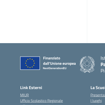
Is
P
P
— 
Link Esterni
La Scuo
MIUR
Presenta
Ufficio Scolastico Regionale
I luoghi