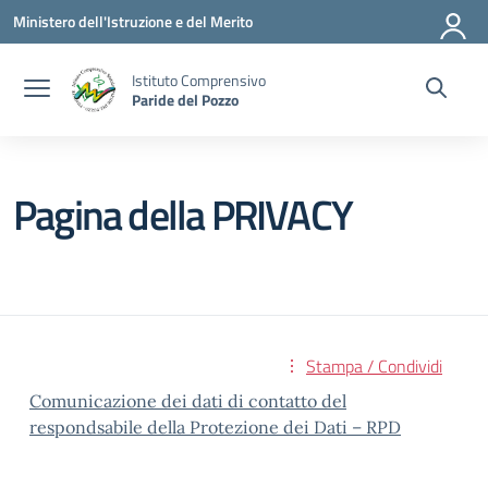
Vai ai contenuti
Vai al menu di navigazione
Vai al footer
Ministero dell'Istruzione e del Merito
Istituto Comprensivo
Paride del Pozzo
Pagina della PRIVACY
Stampa / Condividi
Comunicazione dei dati di contatto del
respondsabile della Protezione dei Dati – RPD