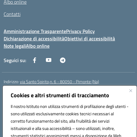
Albo online
Contatti
Amministrazione Trasparente
Privacy Policy
Dichiarazione di accessibilità
Obiettivi di accessibilità
Note legali
Albo online
Seguici su:
Indirizzo:
via Santo Spirito,n. 6 - 80050 - Pimonte (Na)
Centralino:
0818792130
Email:
naic86400x@istruzione.it
Posta elettronica certificata (PEC):
Cookies e altri strumenti di tracciamento
naic86400x@pec.istruzione.it
Codice fiscale: 82008870634
Il nostro Istituto non utilizza strumenti di profilazione degli utenti -
Codice meccanografico:
NAIC86400X
sono utilizzati esclusivamente cookies tecnici necessari al
Codice Indice delle Pubbliche Amministrazioni (IPA): ISTSC_NAIC86400X
corretto funzionamento del sito, alla fruibilità dei servizi
Codice unico di fatturazione (CUF): UF5NKX
istituzionali e alla sua accessibilità – sono utilizzati, inoltre,
strumenti statistici anonimizzati messi a disposizione da Web