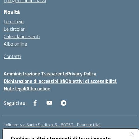
I progetti delle classi
Novità
Le notizie
Le circolari
Calendario eventi
Albo online
Contatti
Amministrazione Trasparente
Privacy Policy
Dichiarazione di accessibilità
Obiettivi di accessibilità
Note legali
Albo online
Seguici su:
Indirizzo:
via Santo Spirito,n. 6 - 80050 - Pimonte (Na)
Centralino:
0818792130
Email:
naic86400x@istruzione.it
Posta elettronica certificata (PEC):
Cookies e altri strumenti di tracciamento
naic86400x@pec.istruzione.it