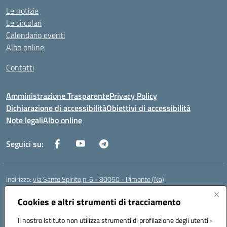
Le notizie
Le circolari
Calendario eventi
Albo online
Contatti
Amministrazione Trasparente
Privacy Policy
Dichiarazione di accessibilità
Obiettivi di accessibilità
Note legali
Albo online
Seguici su:
Indirizzo:
via Santo Spirito,n. 6 - 80050 - Pimonte (Na)
Centralino:
0818792130
Email:
naic86400x@istruzione.it
Posta elettronica certificata (PEC):
Cookies e altri strumenti di tracciamento
naic86400x@pec.istruzione.it
Codice fiscale: 82008870634
Il nostro Istituto non utilizza strumenti di profilazione degli utenti -