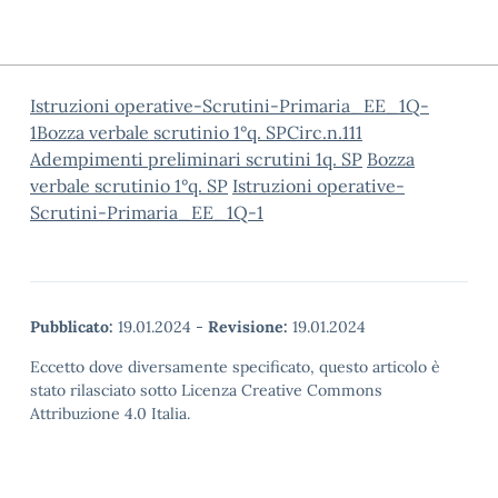
Istruzioni operative-Scrutini-Primaria_EE_1Q-
1
Bozza verbale scrutinio 1°q. SP
Circ.n.111
Adempimenti preliminari scrutini 1q. SP
Bozza
verbale scrutinio 1°q. SP
Istruzioni operative-
Scrutini-Primaria_EE_1Q-1
Pubblicato:
19.01.2024
-
Revisione:
19.01.2024
Eccetto dove diversamente specificato, questo articolo è
stato rilasciato sotto Licenza Creative Commons
Attribuzione 4.0 Italia.