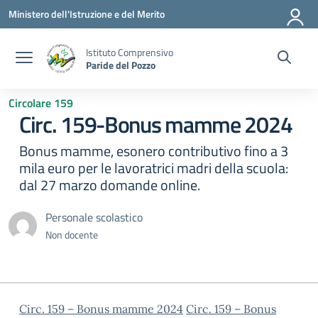
Vai ai contenuti
Vai al menu di navigazione
Vai al footer
Ministero dell'Istruzione e del Merito
Istituto Comprensivo
Paride del Pozzo
Circolare 159
Circ. 159-Bonus mamme 2024
Bonus mamme, esonero contributivo fino a 3
mila euro per le lavoratrici madri della scuola:
dal 27 marzo domande online.
Personale scolastico
Non docente
Circ. 159 – Bonus mamme 2024
Circ. 159 – Bonus