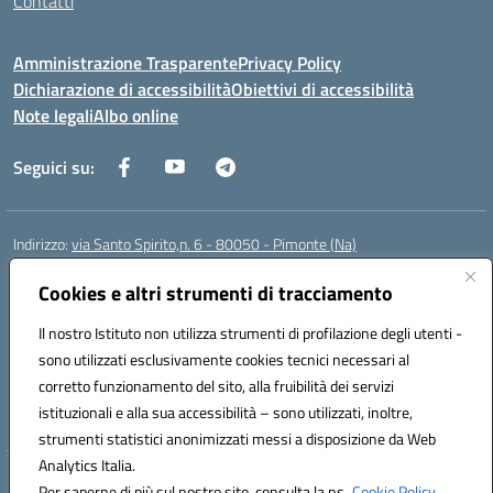
Contatti
Amministrazione Trasparente
Privacy Policy
Dichiarazione di accessibilità
Obiettivi di accessibilità
Note legali
Albo online
Seguici su:
Indirizzo:
via Santo Spirito,n. 6 - 80050 - Pimonte (Na)
Centralino:
0818792130
Email:
naic86400x@istruzione.it
Posta elettronica certificata (PEC):
Cookies e altri strumenti di tracciamento
naic86400x@pec.istruzione.it
Codice fiscale: 82008870634
Il nostro Istituto non utilizza strumenti di profilazione degli utenti -
Codice meccanografico:
NAIC86400X
sono utilizzati esclusivamente cookies tecnici necessari al
Codice Indice delle Pubbliche Amministrazioni (IPA): ISTSC_NAIC86400X
corretto funzionamento del sito, alla fruibilità dei servizi
Codice unico di fatturazione (CUF): UF5NKX
istituzionali e alla sua accessibilità – sono utilizzati, inoltre,
strumenti statistici anonimizzati messi a disposizione da Web
Analytics Italia.
Hosting & Powered by 3D Solution S.r.l.
Per saperne di più sul nostro sito, consulta la ns.
Cookie Policy.