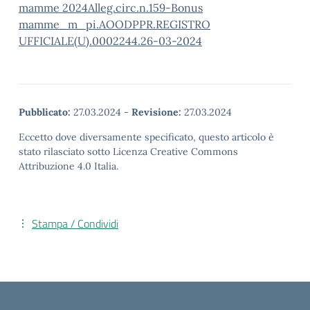
mamme 2024
Alleg.circ.n.159-Bonus
mamme_m_pi.AOODPPR.REGISTRO
UFFICIALE(U).0002244.26-03-2024
Pubblicato:
27.03.2024
-
Revisione:
27.03.2024
Eccetto dove diversamente specificato, questo articolo è
stato rilasciato sotto Licenza Creative Commons
Attribuzione 4.0 Italia.
Stampa / Condividi