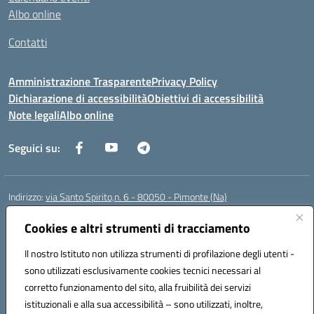
Albo online
Contatti
Amministrazione Trasparente
Privacy Policy
Dichiarazione di accessibilità
Obiettivi di accessibilità
Note legali
Albo online
Seguici su:
Indirizzo:
via Santo Spirito,n. 6 - 80050 - Pimonte (Na)
Centralino:
0818792130
Email:
naic86400x@istruzione.it
Posta elettronica certificata (PEC):
Cookies e altri strumenti di tracciamento
naic86400x@pec.istruzione.it
Codice fiscale: 82008870634
Il nostro Istituto non utilizza strumenti di profilazione degli utenti -
Codice meccanografico:
NAIC86400X
sono utilizzati esclusivamente cookies tecnici necessari al
Codice Indice delle Pubbliche Amministrazioni (IPA): ISTSC_NAIC86400X
corretto funzionamento del sito, alla fruibilità dei servizi
Codice unico di fatturazione (CUF): UF5NKX
istituzionali e alla sua accessibilità – sono utilizzati, inoltre,