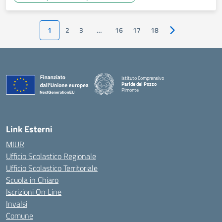
1
2
3
…
16
17
18
Pagina successiv
Istituto Comprensivo
Paride del Pozzo
Pimonte
— Visita la pagina iniziale della scuola
Link Esterni
MIUR
Ufficio Scolastico Regionale
Ufficio Scolastico Territoriale
Scuola in Chiaro
Iscrizioni On Line
Invalsi
Comune