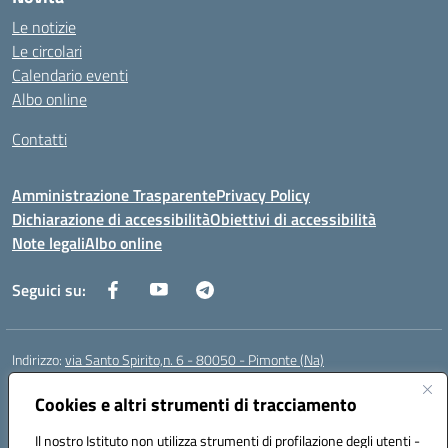
Le notizie
Le circolari
Calendario eventi
Albo online
Contatti
Amministrazione Trasparente
Privacy Policy
Dichiarazione di accessibilità
Obiettivi di accessibilità
Note legali
Albo online
Seguici su:
Indirizzo:
via Santo Spirito,n. 6 - 80050 - Pimonte (Na)
Centralino:
0818792130
Email:
naic86400x@istruzione.it
Posta elettronica certificata (PEC):
Cookies e altri strumenti di tracciamento
naic86400x@pec.istruzione.it
Codice fiscale: 82008870634
Il nostro Istituto non utilizza strumenti di profilazione degli utenti -