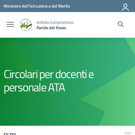
Vai ai contenuti
Vai al menu di navigazione
Vai al footer
Ministero dell'Istruzione e del Merito
Istituto Comprensivo
Paride del Pozzo
Circolari per docenti e
personale ATA
FILTRI