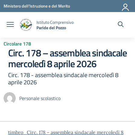
Vai ai contenuti
Vai al menu di navigazione
Vai al footer
Ministero dell'Istruzione e del Merito
Istituto Comprensivo
Paride del Pozzo
Circolare 178
Circ. 178 – assemblea sindacale
mercoledì 8 aprile 2026
Circ. 178 - assemblea sindacale mercoledì 8
aprile 2026
Personale scolastico
timbro_Circ. 178 – assemblea sindacale mercoledì 8