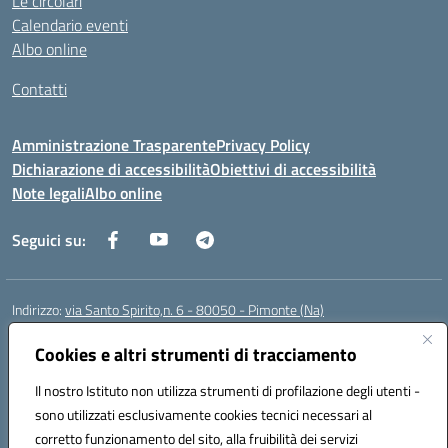
Le circolari
Calendario eventi
Albo online
Contatti
Amministrazione Trasparente
Privacy Policy
Dichiarazione di accessibilità
Obiettivi di accessibilità
Note legali
Albo online
Seguici su:
Indirizzo:
via Santo Spirito,n. 6 - 80050 - Pimonte (Na)
Centralino:
0818792130
Email:
naic86400x@istruzione.it
Posta elettronica certificata (PEC):
Cookies e altri strumenti di tracciamento
naic86400x@pec.istruzione.it
Codice fiscale: 82008870634
Il nostro Istituto non utilizza strumenti di profilazione degli utenti -
Codice meccanografico:
NAIC86400X
sono utilizzati esclusivamente cookies tecnici necessari al
Codice Indice delle Pubbliche Amministrazioni (IPA): ISTSC_NAIC86400X
corretto funzionamento del sito, alla fruibilità dei servizi