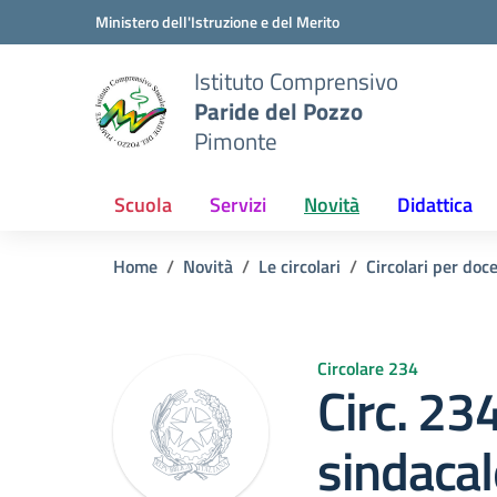
Vai ai contenuti
Vai al menu di navigazione
Vai al footer
Ministero dell'Istruzione e del Merito
Istituto Comprensivo
Paride del Pozzo
Pimonte
Scuola
Servizi
Novità
Didattica
Home
Novità
Le circolari
Circolari per doc
Circolare 234
Circ. 23
sindacal