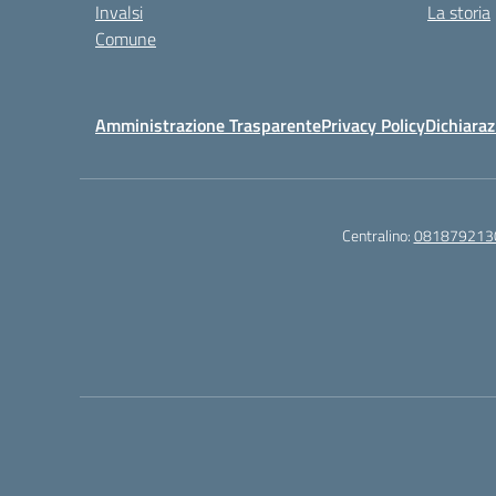
Invalsi
La storia
Comune
Amministrazione Trasparente
Privacy Policy
Dichiaraz
Centralino:
081879213