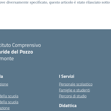
ove diversamente specificato, questo articolo è stato rilasciato sott
tituto Comprensivo
aride del Pozzo
imonte
Visita la pagina iniziale della scuola
la
I Servizi
zione
Personale scolastico
Famiglie e studenti
della scuola
Percorsi di studio
della scuola
Didattica
azione