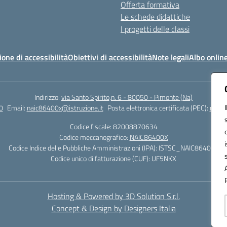
Offerta formativa
Le schede didattiche
I progetti delle classi
ione di accessibilità
Obiettivi di accessibilità
Note legali
Albo onlin
Indirizzo:
via Santo Spirito,n. 6 - 80050 - Pimonte (Na)
0
Email:
naic86400x@istruzione.it
Posta elettronica certificata (PEC):
naic8
Codice fiscale: 82008870634
Codice meccanografico:
NAIC86400X
Codice Indice delle Pubbliche Amministrazioni (IPA): ISTSC_NAIC86400X
Codice unico di fatturazione (CUF): UF5NKX
Hosting & Powered by 3D Solution S.r.l.
Concept & Design by Designers Italia