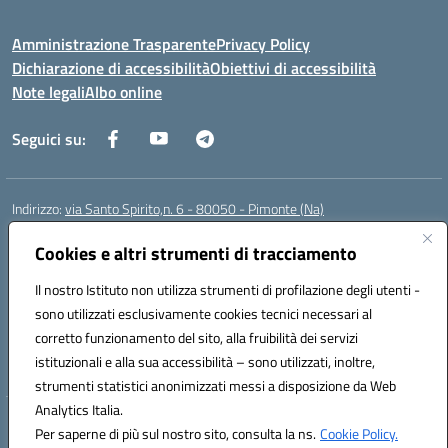
Amministrazione Trasparente
Privacy Policy
Dichiarazione di accessibilità
Obiettivi di accessibilità
Note legali
Albo online
Seguici su:
Indirizzo:
via Santo Spirito,n. 6 - 80050 - Pimonte (Na)
Centralino:
0818792130
Email:
naic86400x@istruzione.it
Posta elettronica certificata (PEC):
Cookies e altri strumenti di tracciamento
naic86400x@pec.istruzione.it
Codice fiscale: 82008870634
Il nostro Istituto non utilizza strumenti di profilazione degli utenti -
Codice meccanografico:
NAIC86400X
sono utilizzati esclusivamente cookies tecnici necessari al
Codice Indice delle Pubbliche Amministrazioni (IPA): ISTSC_NAIC86400X
corretto funzionamento del sito, alla fruibilità dei servizi
Codice unico di fatturazione (CUF): UF5NKX
istituzionali e alla sua accessibilità – sono utilizzati, inoltre,
strumenti statistici anonimizzati messi a disposizione da Web
Analytics Italia.
Hosting & Powered by 3D Solution S.r.l.
Per saperne di più sul nostro sito, consulta la ns.
Cookie Policy.