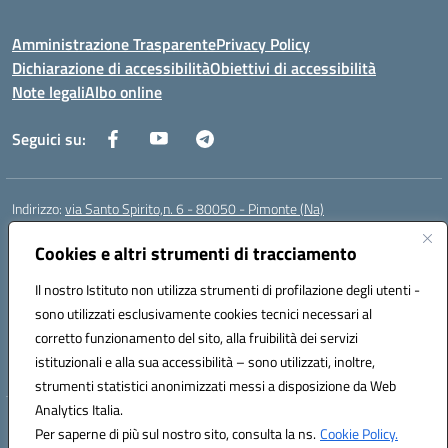
Amministrazione Trasparente
Privacy Policy
Dichiarazione di accessibilità
Obiettivi di accessibilità
Note legali
Albo online
Seguici su:
Indirizzo:
via Santo Spirito,n. 6 - 80050 - Pimonte (Na)
Centralino:
0818792130
Email:
naic86400x@istruzione.it
Posta elettronica certificata (PEC):
Cookies e altri strumenti di tracciamento
naic86400x@pec.istruzione.it
Codice fiscale: 82008870634
Il nostro Istituto non utilizza strumenti di profilazione degli utenti -
Codice meccanografico:
NAIC86400X
sono utilizzati esclusivamente cookies tecnici necessari al
Codice Indice delle Pubbliche Amministrazioni (IPA): ISTSC_NAIC86400X
corretto funzionamento del sito, alla fruibilità dei servizi
Codice unico di fatturazione (CUF): UF5NKX
istituzionali e alla sua accessibilità – sono utilizzati, inoltre,
strumenti statistici anonimizzati messi a disposizione da Web
Analytics Italia.
Hosting & Powered by 3D Solution S.r.l.
Per saperne di più sul nostro sito, consulta la ns.
Cookie Policy.