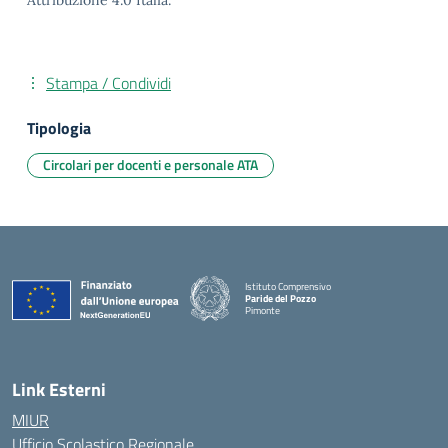
Attribuzione 4.0 Italia.
Stampa / Condividi
Tipologia
Circolari per docenti e personale ATA
Istituto Comprensivo
Paride del Pozzo
Pimonte
— Visita la pagina iniziale della scuola
Link Esterni
MIUR
Ufficio Scolastico Regionale