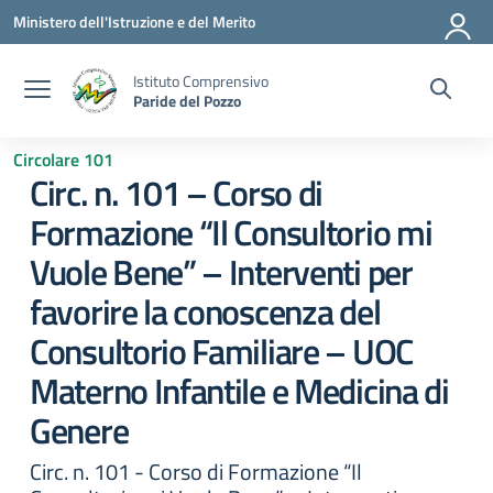
Vai ai contenuti
Vai al menu di navigazione
Vai al footer
Ministero dell'Istruzione e del Merito
Istituto Comprensivo
Paride del Pozzo
Circolare 101
Circ. n. 101 – Corso di
Formazione “Il Consultorio mi
Vuole Bene” – Interventi per
favorire la conoscenza del
Consultorio Familiare – UOC
Materno Infantile e Medicina di
Genere
Circ. n. 101 - Corso di Formazione “Il