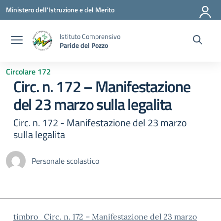
Vai ai contenuti
Vai al menu di navigazione
Vai al footer
Ministero dell'Istruzione e del Merito
Istituto Comprensivo
Paride del Pozzo
Circolare 172
Circ. n. 172 – Manifestazione
del 23 marzo sulla legalita
Circ. n. 172 - Manifestazione del 23 marzo
sulla legalita
Personale scolastico
timbro_Circ. n. 172 – Manifestazione del 23 marzo