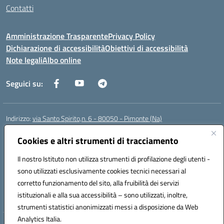
Contatti
Amministrazione Trasparente
Privacy Policy
Dichiarazione di accessibilità
Obiettivi di accessibilità
Note legali
Albo online
Seguici su:
Indirizzo:
via Santo Spirito,n. 6 - 80050 - Pimonte (Na)
Centralino:
0818792130
Email:
naic86400x@istruzione.it
Posta elettronica certificata (PEC):
Cookies e altri strumenti di tracciamento
naic86400x@pec.istruzione.it
Codice fiscale: 82008870634
Il nostro Istituto non utilizza strumenti di profilazione degli utenti -
Codice meccanografico:
NAIC86400X
sono utilizzati esclusivamente cookies tecnici necessari al
Codice Indice delle Pubbliche Amministrazioni (IPA): ISTSC_NAIC86400X
corretto funzionamento del sito, alla fruibilità dei servizi
Codice unico di fatturazione (CUF): UF5NKX
istituzionali e alla sua accessibilità – sono utilizzati, inoltre,
strumenti statistici anonimizzati messi a disposizione da Web
Analytics Italia.