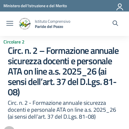
Vai ai contenuti
Vai al menu di navigazione
Vai al footer
Ministero dell'Istruzione e del Merito
Istituto Comprensivo
Paride del Pozzo
Circolare 2
Circ. n. 2 – Formazione annuale
sicurezza docenti e personale
ATA on line a.s. 2025_26 (ai
sensi dell’art. 37 del D.Lgs. 81-
08)
Circ. n. 2 - Formazione annuale sicurezza
docenti e personale ATA on line a.s. 2025_26
(ai sensi dell’art. 37 del D.Lgs. 81-08)