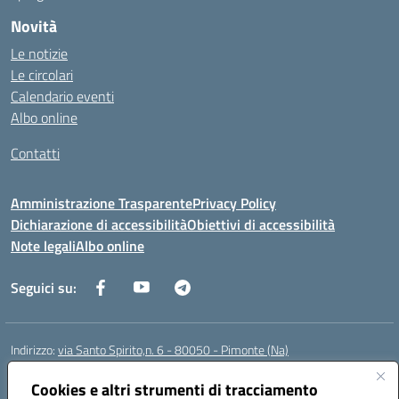
Novità
Le notizie
Le circolari
Calendario eventi
Albo online
Contatti
Amministrazione Trasparente
Privacy Policy
Dichiarazione di accessibilità
Obiettivi di accessibilità
Note legali
Albo online
Seguici su:
Indirizzo:
via Santo Spirito,n. 6 - 80050 - Pimonte (Na)
Centralino:
0818792130
Email:
naic86400x@istruzione.it
Posta elettronica certificata (PEC):
Cookies e altri strumenti di tracciamento
naic86400x@pec.istruzione.it