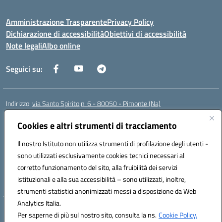
Amministrazione Trasparente
Privacy Policy
Dichiarazione di accessibilità
Obiettivi di accessibilità
Note legali
Albo online
Seguici su:
Indirizzo:
via Santo Spirito,n. 6 - 80050 - Pimonte (Na)
Centralino:
0818792130
Email:
naic86400x@istruzione.it
Posta elettronica certificata (PEC):
Cookies e altri strumenti di tracciamento
naic86400x@pec.istruzione.it
Codice fiscale: 82008870634
Il nostro Istituto non utilizza strumenti di profilazione degli utenti -
Codice meccanografico:
NAIC86400X
sono utilizzati esclusivamente cookies tecnici necessari al
Codice Indice delle Pubbliche Amministrazioni (IPA): ISTSC_NAIC86400X
corretto funzionamento del sito, alla fruibilità dei servizi
Codice unico di fatturazione (CUF): UF5NKX
istituzionali e alla sua accessibilità – sono utilizzati, inoltre,
strumenti statistici anonimizzati messi a disposizione da Web
Analytics Italia.
Hosting & Powered by 3D Solution S.r.l.
Per saperne di più sul nostro sito, consulta la ns.
Cookie Policy.