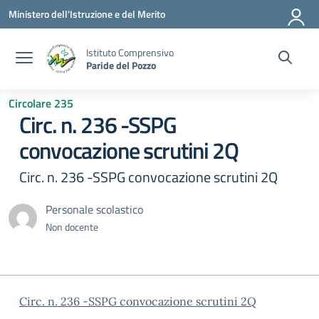
Vai ai contenuti
Vai al menu di navigazione
Vai al footer
Ministero dell'Istruzione e del Merito
Istituto Comprensivo
Paride del Pozzo
Circolare 235
Circ. n. 236 -SSPG
convocazione scrutini 2Q
Circ. n. 236 -SSPG convocazione scrutini 2Q
Personale scolastico
Non docente
Circ. n. 236 -SSPG convocazione scrutini 2Q