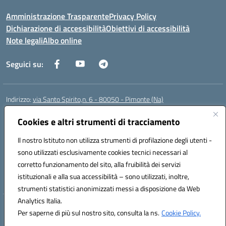
Amministrazione Trasparente
Privacy Policy
Dichiarazione di accessibilità
Obiettivi di accessibilità
Note legali
Albo online
Seguici su:
Indirizzo:
via Santo Spirito,n. 6 - 80050 - Pimonte (Na)
Centralino:
0818792130
Email:
naic86400x@istruzione.it
Posta elettronica certificata (PEC):
Cookies e altri strumenti di tracciamento
naic86400x@pec.istruzione.it
Codice fiscale: 82008870634
Il nostro Istituto non utilizza strumenti di profilazione degli utenti -
Codice meccanografico:
NAIC86400X
sono utilizzati esclusivamente cookies tecnici necessari al
Codice Indice delle Pubbliche Amministrazioni (IPA): ISTSC_NAIC86400X
corretto funzionamento del sito, alla fruibilità dei servizi
Codice unico di fatturazione (CUF): UF5NKX
istituzionali e alla sua accessibilità – sono utilizzati, inoltre,
strumenti statistici anonimizzati messi a disposizione da Web
Analytics Italia.
Hosting & Powered by 3D Solution S.r.l.
Per saperne di più sul nostro sito, consulta la ns.
Cookie Policy.
Concept & Design by Designers Italia