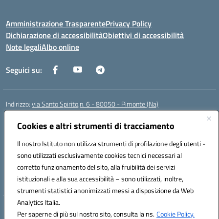
Amministrazione Trasparente
Privacy Policy
Dichiarazione di accessibilità
Obiettivi di accessibilità
Note legali
Albo online
Seguici su:
Indirizzo:
via Santo Spirito,n. 6 - 80050 - Pimonte (Na)
Centralino:
0818792130
Email:
naic86400x@istruzione.it
Posta elettronica certificata (PEC):
Cookies e altri strumenti di tracciamento
naic86400x@pec.istruzione.it
Codice fiscale: 82008870634
Il nostro Istituto non utilizza strumenti di profilazione degli utenti -
Codice meccanografico:
NAIC86400X
sono utilizzati esclusivamente cookies tecnici necessari al
Codice Indice delle Pubbliche Amministrazioni (IPA): ISTSC_NAIC86400X
corretto funzionamento del sito, alla fruibilità dei servizi
Codice unico di fatturazione (CUF): UF5NKX
istituzionali e alla sua accessibilità – sono utilizzati, inoltre,
strumenti statistici anonimizzati messi a disposizione da Web
Analytics Italia.
Hosting & Powered by 3D Solution S.r.l.
Per saperne di più sul nostro sito, consulta la ns.
Cookie Policy.