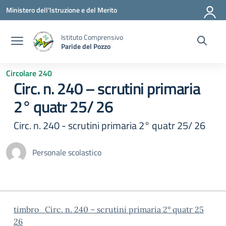
Vai ai contenuti
Vai al menu di navigazione
Vai al footer
Ministero dell'Istruzione e del Merito
Istituto Comprensivo
Paride del Pozzo
Circolare 240
Circ. n. 240 – scrutini primaria
2° quatr 25/ 26
Circ. n. 240 - scrutini primaria 2° quatr 25/ 26
Personale scolastico
timbro_Circ. n. 240 – scrutini primaria 2° quatr 25
26