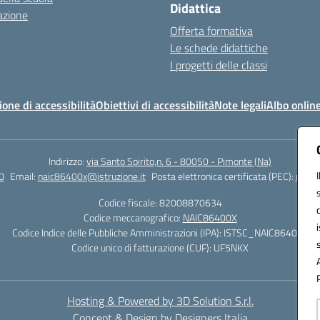
Didattica
azione
Offerta formativa
Le schede didattiche
I progetti delle classi
ione di accessibilità
Obiettivi di accessibilità
Note legali
Albo onlin
Indirizzo:
via Santo Spirito,n. 6 - 80050 - Pimonte (Na)
0
Email:
naic86400x@istruzione.it
Posta elettronica certificata (PEC):
naic8
Codice fiscale: 82008870634
Codice meccanografico:
NAIC86400X
Codice Indice delle Pubbliche Amministrazioni (IPA): ISTSC_NAIC86400X
Codice unico di fatturazione (CUF): UF5NKX
Hosting & Powered by 3D Solution S.r.l.
Concept & Design by Designers Italia