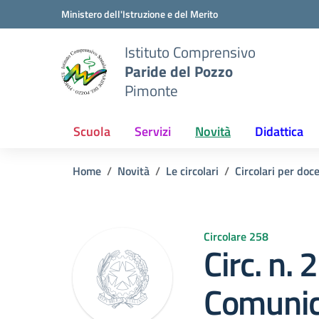
Vai ai contenuti
Vai al menu di navigazione
Vai al footer
Ministero dell'Istruzione e del Merito
Istituto Comprensivo
Paride del Pozzo
Pimonte
Scuola
Servizi
Novità
Didattica
Home
Novità
Le circolari
Circolari per doc
Circolare 258
Circ. n. 
Comunic