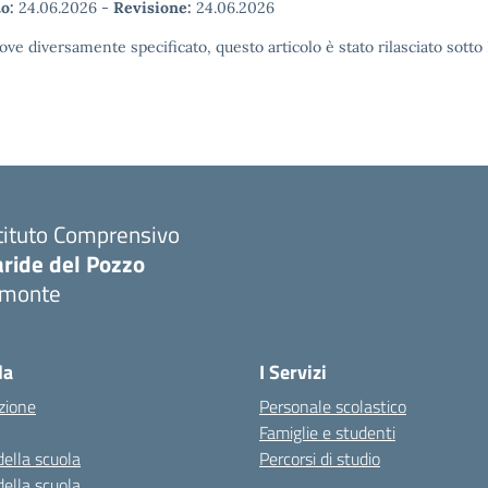
o:
24.06.2026
-
Revisione:
24.06.2026
ove diversamente specificato, questo articolo è stato rilasciato sott
tituto Comprensivo
aride del Pozzo
imonte
Visita la pagina iniziale della scuola
la
I Servizi
zione
Personale scolastico
Famiglie e studenti
della scuola
Percorsi di studio
della scuola