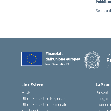
Pubblicat
Eccetto d
Is
P
P
— 
Link Esterni
La Scuo
MIUR
Presenta
Ufficio Scolastico Regionale
I luoghi
Ufficio Scolastico Territoriale
I numeri 
Scuola in Chiaro
Le carte 