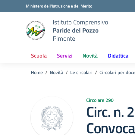
Vai ai contenuti
Vai al menu di navigazione
Vai al footer
Ministero dell'Istruzione e del Merito
Istituto Comprensivo
Paride del Pozzo
Pimonte
Scuola
Servizi
Novità
Didattica
Home
Novità
Le circolari
Circolari per doc
Circolare 290
Circ. n. 
Convocaz