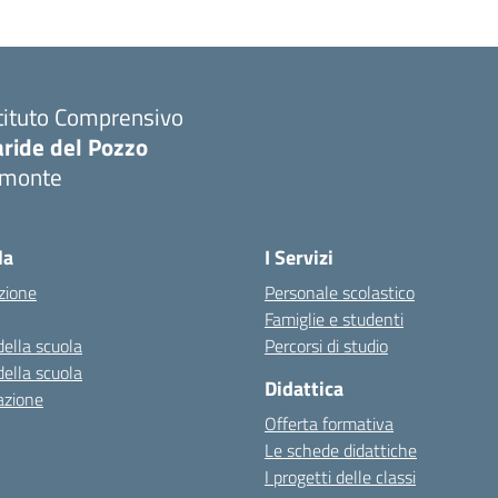
tituto Comprensivo
aride del Pozzo
imonte
Visita la pagina iniziale della scuola
la
I Servizi
zione
Personale scolastico
Famiglie e studenti
della scuola
Percorsi di studio
della scuola
Didattica
azione
Offerta formativa
Le schede didattiche
I progetti delle classi