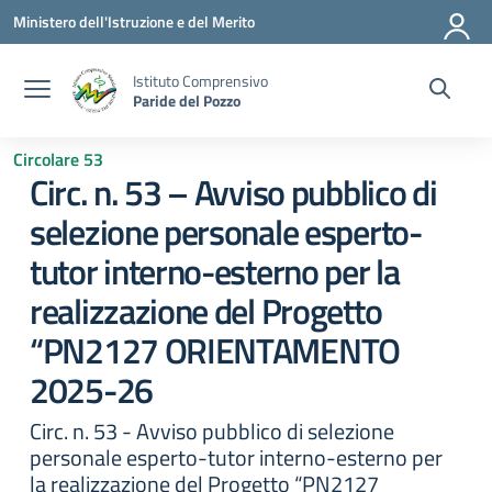
Vai ai contenuti
Vai al menu di navigazione
Vai al footer
Ministero dell'Istruzione e del Merito
Istituto Comprensivo
Paride del Pozzo
Circolare 53
Circ. n. 53 – Avviso pubblico di
selezione personale esperto-
tutor interno-esterno per la
realizzazione del Progetto
“PN2127 ORIENTAMENTO
2025-26
Circ. n. 53 - Avviso pubblico di selezione
personale esperto-tutor interno-esterno per
la realizzazione del Progetto “PN2127