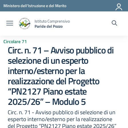
Vai ai contenuti
Vai al menu di navigazione
Vai al footer
Ministero dell'Istruzione e del Merito
Istituto Comprensivo
Paride del Pozzo
Circolare 71
Circ. n. 71 – Avviso pubblico di
selezione di un esperto
interno/esterno per la
realizzazione del Progetto
“PN2127 Piano estate
2025/26” – Modulo 5
Circ. n. 71 - Avviso pubblico di selezione di un
esperto interno/esterno per la realizzazione
del Progetto “PN2127 Piano estate 2025/26”