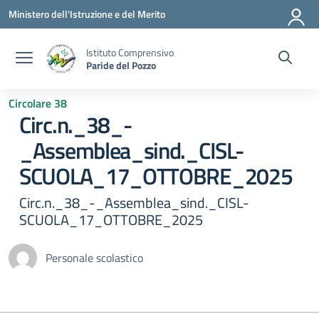
Vai ai contenuti
Vai al menu di navigazione
Vai al footer
Ministero dell'Istruzione e del Merito
Istituto Comprensivo
Paride del Pozzo
Circolare 38
Circ.n._38_-
_Assemblea_sind._CISL-
SCUOLA_17_OTTOBRE_2025
Circ.n._38_-_Assemblea_sind._CISL-
SCUOLA_17_OTTOBRE_2025
Personale scolastico