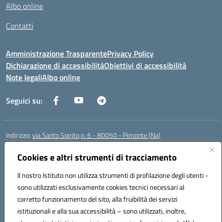
Albo online
Contatti
Amministrazione Trasparente
Privacy Policy
Dichiarazione di accessibilità
Obiettivi di accessibilità
Note legali
Albo online
Seguici su:
Indirizzo:
via Santo Spirito,n. 6 - 80050 - Pimonte (Na)
Centralino:
0818792130
Email:
naic86400x@istruzione.it
Posta elettronica certificata (PEC):
Cookies e altri strumenti di tracciamento
naic86400x@pec.istruzione.it
Codice fiscale: 82008870634
Il nostro Istituto non utilizza strumenti di profilazione degli utenti -
Codice meccanografico:
NAIC86400X
sono utilizzati esclusivamente cookies tecnici necessari al
Codice Indice delle Pubbliche Amministrazioni (IPA): ISTSC_NAIC86400X
corretto funzionamento del sito, alla fruibilità dei servizi
Codice unico di fatturazione (CUF): UF5NKX
istituzionali e alla sua accessibilità – sono utilizzati, inoltre,