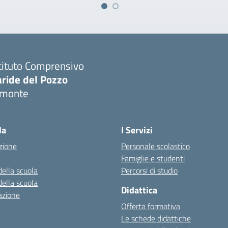
tituto Comprensivo
aride del Pozzo
imonte
Visita la pagina iniziale della scuola
la
I Servizi
zione
Personale scolastico
Famiglie e studenti
della scuola
Percorsi di studio
della scuola
Didattica
azione
Offerta formativa
Le schede didattiche