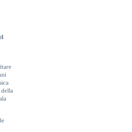
el
itare
nni
sica
 della
ala
le