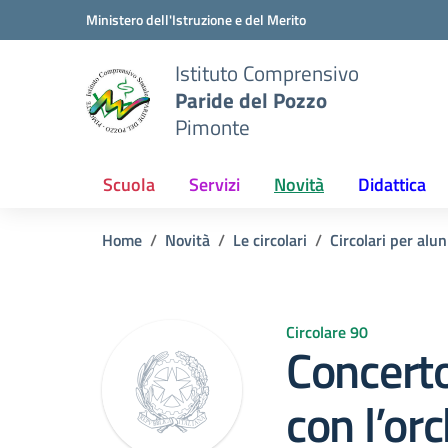
Vai ai contenuti
Vai al menu di navigazione
Vai al footer
Ministero dell'Istruzione e del Merito
Istituto Comprensivo
Paride del Pozzo
Pimonte
Scuola
Servizi
Novità
Didattica
Home
Novità
Le circolari
Circolari per alun
Circolare 90
Concerto
con l’or