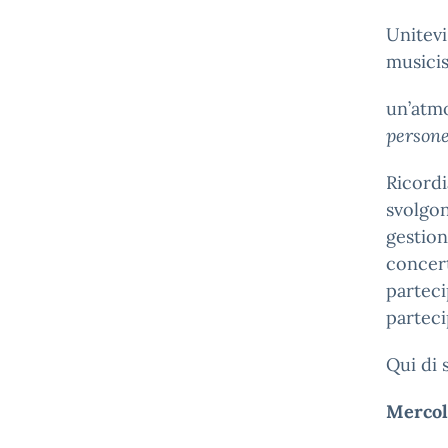
Unitevi
musicis
un’atmo
person
Ricordi
svolgon
gestion
concert
parteci
parteci
Qui di 
Mercol