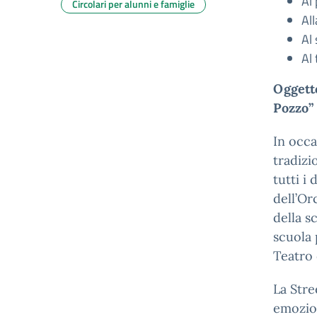
Al
Circolari per alunni e famiglie
Al
Al
Al 
Oggetto
Pozzo”
In occa
tradizi
tutti i
dell’Or
della s
scuola 
Teatro 
La Stre
emozion