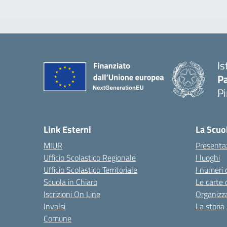
Is
P
P
— 
Link Esterni
La Scuo
MIUR
Presenta
Ufficio Scolastico Regionale
I luoghi
Ufficio Scolastico Territoriale
I numeri 
Scuola in Chiaro
Le carte 
Iscrizioni On Line
Organizz
Invalsi
La storia
Comune