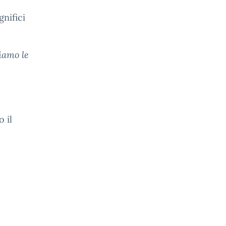
nifici
iamo le
 il