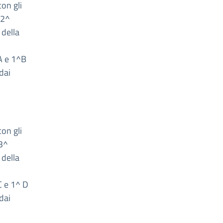
on gli
 2^
 della
 A e 1^B
dai
on gli
 3^
 della
 C e 1^ D
dai