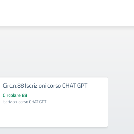
Circ.n.88 Iscrizioni corso CHAT GPT
Rinv
cont
Circolare 88
Iscrizioni corso CHAT GPT
Circo
Rinvio