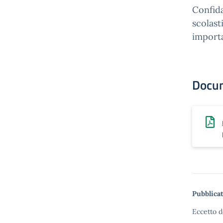
Confida
scolast
importa
Docu
Pubblicat
Eccetto d