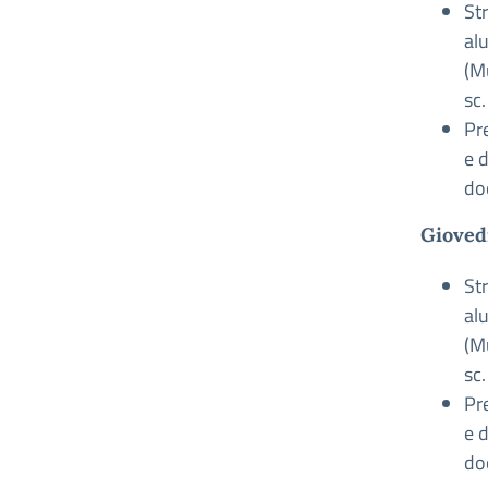
St
alu
(Mu
sc.
Pre
e d
do
Gioved
St
alu
(Mu
sc.
Pre
e d
do