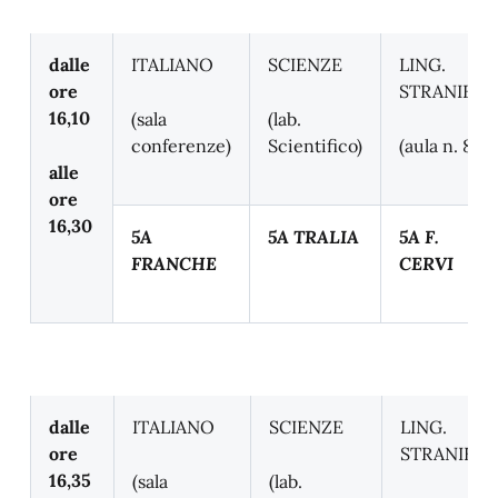
dalle
ITALIANO
SCIENZE
LING.
ore
STRANIERE
16,10
(sala
(lab.
conferenze)
Scientifico)
(aula n. 8)
alle
ore
16,30
5A
5A TRALIA
5A F.
FRANCHE
CERVI
dalle
ITALIANO
SCIENZE
LING.
ore
STRANIERE
16,35
(sala
(lab.