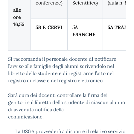
conferenze)
Scientifico)
(aula n. 8)
alle
ore
16,55
5B F. CERVI
5A
5A TRALIA
FRANCHE
Si raccomanda il personale docente di notificare
l’avviso alle famiglie degli alunni scrivendolo nel
libretto dello studente e di registrarne l’atto nel
registro di classe e nel registro elettronico.
Sarà cura dei docenti controllare la firma dei
genitori sul libretto dello studente di ciascun alunno
di avvenuta notifica della
comunicazi
La DSGA provvederà a disporre il relativo servizio