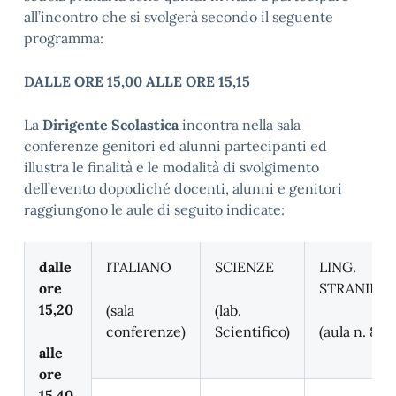
all’incontro che si svolgerà secondo il seguente
programma:
DALLE ORE 15,00 ALLE ORE 15,15
La
Dirigente Scolastica
incontra nella sala
conferenze genitori ed alunni partecipanti ed
illustra le finalità e le modalità di svolgimento
dell’evento dopodiché docenti, alunni e genitori
raggiungono le aule di seguito indicate:
dalle
ITALIANO
SCIENZE
LING.
ore
STRANIERE
15,20
(sala
(lab.
conferenze)
Scientifico)
(aula n. 8)
alle
ore
15,40