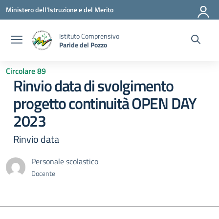
Vai ai contenuti
Vai al menu di navigazione
Vai al footer
Ministero dell'Istruzione e del Merito
Istituto Comprensivo
Paride del Pozzo
Circolare 89
Rinvio data di svolgimento
progetto continuità OPEN DAY
2023
Rinvio data
Personale scolastico
Docente