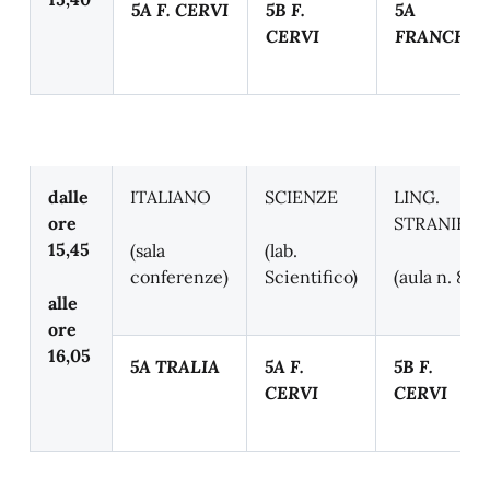
5A F. CERVI
5B F.
5A
CERVI
FRANCHE
dalle
ITALIANO
SCIENZE
LING.
ore
STRANIERE
15,45
(sala
(lab.
conferenze)
Scientifico)
(aula n. 8)
alle
ore
16,05
5A TRALIA
5A F.
5B F.
CERVI
CERVI