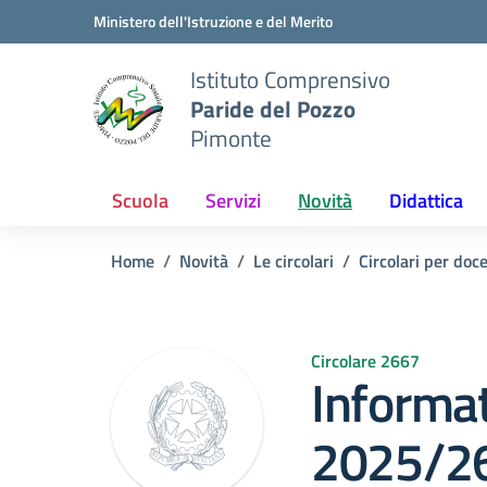
Vai ai contenuti
Vai al menu di navigazione
Vai al footer
Ministero dell'Istruzione e del Merito
Istituto Comprensivo
Paride del Pozzo
Pimonte
Scuola
Servizi
Novità
Didattica
Home
Novità
Le circolari
Circolari per doc
Circolare 2667
Informati
2025/2