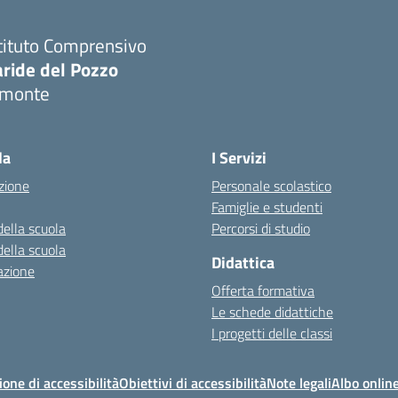
tituto Comprensivo
aride del Pozzo
imonte
Visita la pagina iniziale della scuola
la
I Servizi
zione
Personale scolastico
Famiglie e studenti
della scuola
Percorsi di studio
della scuola
Didattica
azione
Offerta formativa
Le schede didattiche
I progetti delle classi
ione di accessibilità
Obiettivi di accessibilità
Note legali
Albo onlin