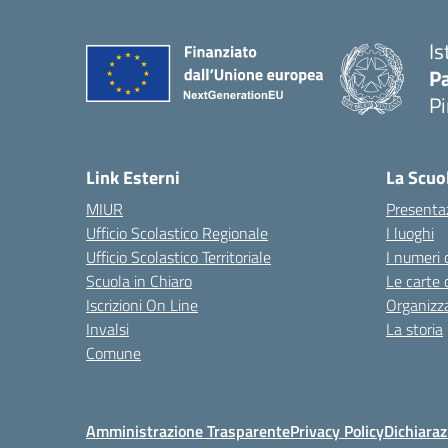
Is
P
P
— 
Link Esterni
La Scuo
MIUR
Presenta
Ufficio Scolastico Regionale
I luoghi
Ufficio Scolastico Territoriale
I numeri 
Scuola in Chiaro
Le carte 
Iscrizioni On Line
Organizz
Invalsi
La storia
Comune
Amministrazione Trasparente
Privacy Policy
Dichiaraz