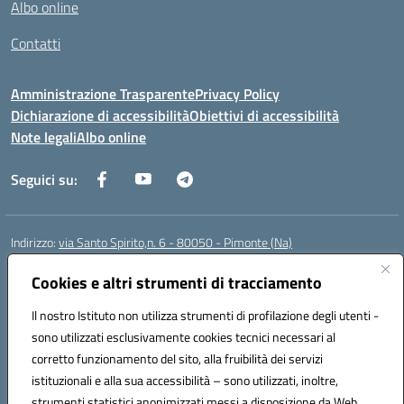
Albo online
Contatti
Amministrazione Trasparente
Privacy Policy
Dichiarazione di accessibilità
Obiettivi di accessibilità
Note legali
Albo online
Seguici su:
Indirizzo:
via Santo Spirito,n. 6 - 80050 - Pimonte (Na)
Centralino:
0818792130
Email:
naic86400x@istruzione.it
Posta elettronica certificata (PEC):
Cookies e altri strumenti di tracciamento
naic86400x@pec.istruzione.it
Codice fiscale: 82008870634
Il nostro Istituto non utilizza strumenti di profilazione degli utenti -
Codice meccanografico:
NAIC86400X
sono utilizzati esclusivamente cookies tecnici necessari al
Codice Indice delle Pubbliche Amministrazioni (IPA): ISTSC_NAIC86400X
corretto funzionamento del sito, alla fruibilità dei servizi
Codice unico di fatturazione (CUF): UF5NKX
istituzionali e alla sua accessibilità – sono utilizzati, inoltre,
strumenti statistici anonimizzati messi a disposizione da Web