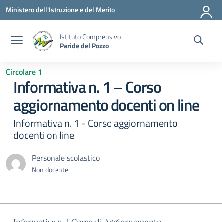
Vai ai contenuti
Vai al menu di navigazione
Vai al footer
Ministero dell'Istruzione e del Merito
Istituto Comprensivo
Paride del Pozzo
Circolare 1
Informativa n. 1 – Corso
aggiornamento docenti on line
Informativa n. 1 - Corso aggiornamento
docenti on line
Personale scolastico
Non docente
Informativa n. 1 Corso di Aggiornamento