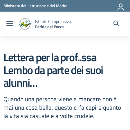
Vai ai contenuti
Vai al menu di navigazione
Vai al footer
Ministero dell'Istruzione e del Merito
Istituto Comprensivo
Paride del Pozzo
Lettera per la prof..ssa
Lembo da parte dei suoi
alunni…
Quando una persona viene a mancare non è
mai una cosa bella, questo ci fa capire quanto
la vita sia casuale e a volte crudele.