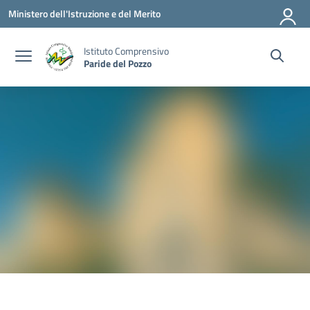
Vai ai contenuti
Vai al menu di navigazione
Vai al footer
Ministero dell'Istruzione e del Merito
Istituto Comprensivo
Paride del Pozzo