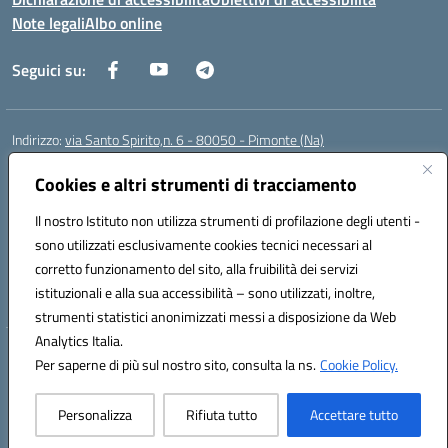
Note legali
Albo online
Seguici su:
Indirizzo:
via Santo Spirito,n. 6 - 80050 - Pimonte (Na)
Centralino:
0818792130
Email:
naic86400x@istruzione.it
Posta elettronica certificata (PEC):
Cookies e altri strumenti di tracciamento
naic86400x@pec.istruzione.it
Codice fiscale: 82008870634
Il nostro Istituto non utilizza strumenti di profilazione degli utenti -
Codice meccanografico:
NAIC86400X
sono utilizzati esclusivamente cookies tecnici necessari al
Codice Indice delle Pubbliche Amministrazioni (IPA): ISTSC_NAIC86400X
corretto funzionamento del sito, alla fruibilità dei servizi
Codice unico di fatturazione (CUF): UF5NKX
istituzionali e alla sua accessibilità – sono utilizzati, inoltre,
strumenti statistici anonimizzati messi a disposizione da Web
Analytics Italia.
Hosting & Powered by 3D Solution S.r.l.
Per saperne di più sul nostro sito, consulta la ns.
Cookie Policy.
Concept & Design by Designers Italia
Personalizza
Rifiuta tutto
Accettare tutto