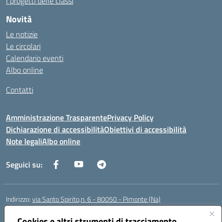
I progetti delle classi
Novità
Le notizie
Le circolari
Calendario eventi
Albo online
Contatti
Amministrazione Trasparente
Privacy Policy
Dichiarazione di accessibilità
Obiettivi di accessibilità
Note legali
Albo online
Seguici su:
Indirizzo:
via Santo Spirito,n. 6 - 80050 - Pimonte (Na)
Centralino:
0818792130
Email:
naic86400x@istruzione.it
Posta elettronica certificata (PEC):
Cookies e altri strumenti di tracciamento
naic86400x@pec.istruzione.it