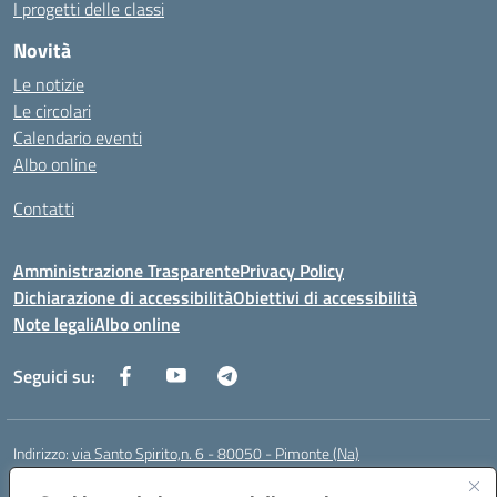
I progetti delle classi
Novità
Le notizie
Le circolari
Calendario eventi
Albo online
Contatti
Amministrazione Trasparente
Privacy Policy
Dichiarazione di accessibilità
Obiettivi di accessibilità
Note legali
Albo online
Seguici su:
Indirizzo:
via Santo Spirito,n. 6 - 80050 - Pimonte (Na)
Centralino:
0818792130
Email:
naic86400x@istruzione.it