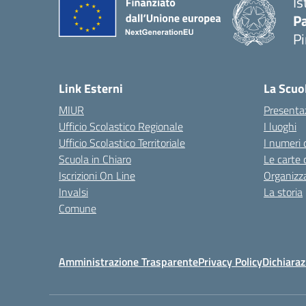
Is
P
P
— 
Link Esterni
La Scuo
MIUR
Presenta
Ufficio Scolastico Regionale
I luoghi
Ufficio Scolastico Territoriale
I numeri 
Scuola in Chiaro
Le carte 
Iscrizioni On Line
Organizz
Invalsi
La storia
Comune
Amministrazione Trasparente
Privacy Policy
Dichiaraz