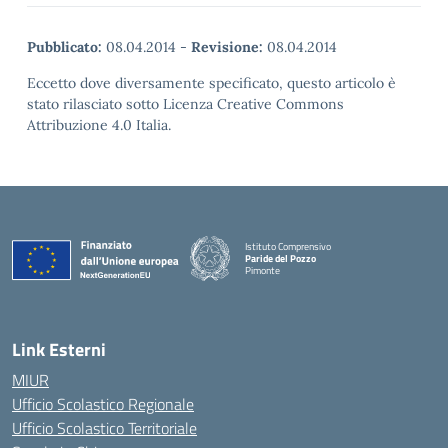
Pubblicato:
08.04.2014
-
Revisione:
08.04.2014
Eccetto dove diversamente specificato, questo articolo è
stato rilasciato sotto Licenza Creative Commons
Attribuzione 4.0 Italia.
Istituto Comprensivo
Paride del Pozzo
Pimonte
— Visita la pagina iniziale della scuola
Link Esterni
MIUR
Ufficio Scolastico Regionale
Ufficio Scolastico Territoriale