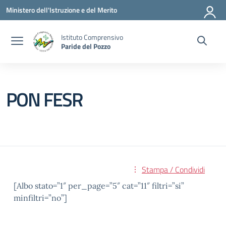
Vai ai contenuti
Vai al menu di navigazione
Vai al footer
Ministero dell'Istruzione e del Merito
Istituto Comprensivo
Paride del Pozzo
PON FESR
Stampa / Condividi
[Albo stato=”1″ per_page=”5″ cat=”11″ filtri=”si”
minfiltri=”no”]