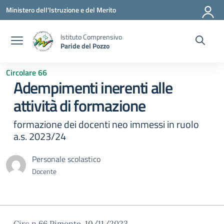
Vai ai contenuti
Vai al menu di navigazione
Vai al footer
Ministero dell'Istruzione e del Merito
Istituto Comprensivo
Paride del Pozzo
Circolare 66
Adempimenti inerenti alle
attività di formazione
formazione dei docenti neo immessi in ruolo
a.s. 2023/24
Personale scolastico
Docente
Circ.n.66 Pimonte, 10/11/2023