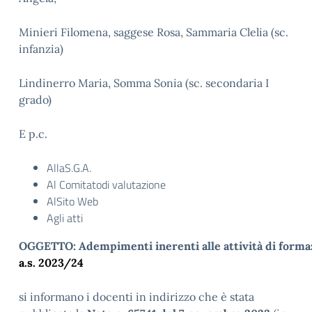
Minieri Filomena, saggese Rosa, Sammaria Clelia (sc.
infanzia)
Lindinerro Maria, Somma Sonia (sc. secondaria I
grado)
E p.c.
AllaS.G.A.
Al Comitatodi valutazione
AlSito Web
Agli atti
OGGETTO:
Adempimenti
inerenti
alle
attività
di
forma
a.s. 2023/24
si informano i docenti in indirizzo che è stata