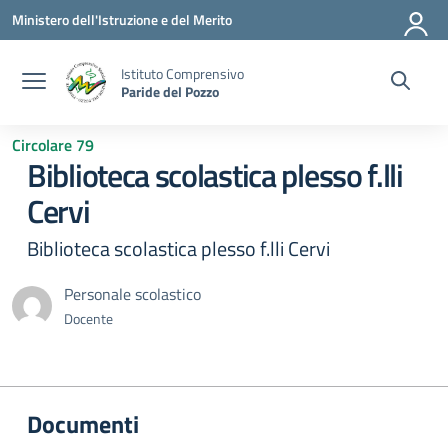
Vai ai contenuti
Vai al menu di navigazione
Vai al footer
Ministero dell'Istruzione e del Merito
Istituto Comprensivo
Paride del Pozzo
Circolare 79
Biblioteca scolastica plesso f.lli
Cervi
Biblioteca scolastica plesso f.lli Cervi
Personale scolastico
Docente
Documenti