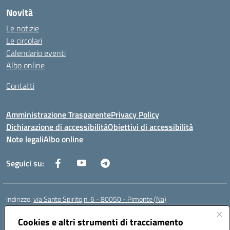
Novità
Le notizie
Le circolari
Calendario eventi
Albo online
Contatti
Amministrazione Trasparente
Privacy Policy
Dichiarazione di accessibilità
Obiettivi di accessibilità
Note legali
Albo online
Seguici su:
Indirizzo:
via Santo Spirito,n. 6 - 80050 - Pimonte (Na)
Centralino:
0818792130
Email:
naic86400x@istruzione.it
Posta elettronica certificata (PEC):
Cookies e altri strumenti di tracciamento
naic86400x@pec.istruzione.it