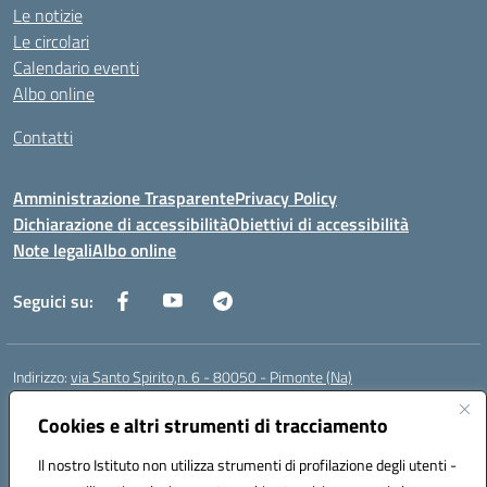
Le notizie
Le circolari
Calendario eventi
Albo online
Contatti
Amministrazione Trasparente
Privacy Policy
Dichiarazione di accessibilità
Obiettivi di accessibilità
Note legali
Albo online
Seguici su:
Indirizzo:
via Santo Spirito,n. 6 - 80050 - Pimonte (Na)
Centralino:
0818792130
Email:
naic86400x@istruzione.it
Posta elettronica certificata (PEC):
Cookies e altri strumenti di tracciamento
naic86400x@pec.istruzione.it
Codice fiscale: 82008870634
Il nostro Istituto non utilizza strumenti di profilazione degli utenti -
Codice meccanografico:
NAIC86400X