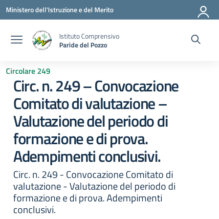
Vai ai contenuti
Vai al menu di navigazione
Vai al footer
Ministero dell'Istruzione e del Merito
Istituto Comprensivo
Paride del Pozzo
Circolare 249
Circ. n. 249 – Convocazione
Comitato di valutazione –
Valutazione del periodo di
formazione e di prova.
Adempimenti conclusivi.
Circ. n. 249 - Convocazione Comitato di
valutazione - Valutazione del periodo di
formazione e di prova. Adempimenti
conclusivi.