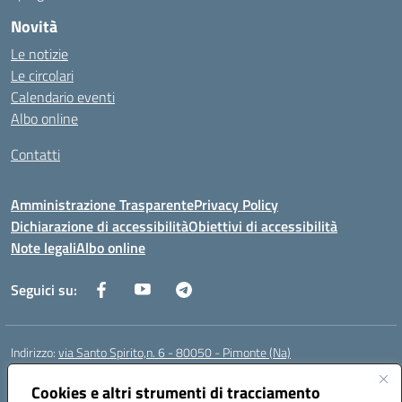
Novità
Le notizie
Le circolari
Calendario eventi
Albo online
Contatti
Amministrazione Trasparente
Privacy Policy
Dichiarazione di accessibilità
Obiettivi di accessibilità
Note legali
Albo online
Seguici su:
Indirizzo:
via Santo Spirito,n. 6 - 80050 - Pimonte (Na)
Centralino:
0818792130
Email:
naic86400x@istruzione.it
Posta elettronica certificata (PEC):
Cookies e altri strumenti di tracciamento
naic86400x@pec.istruzione.it