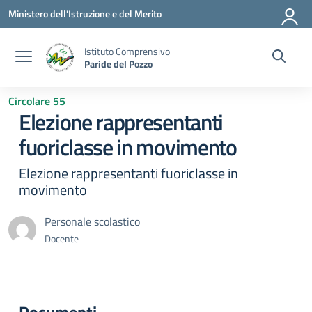
Vai ai contenuti
Vai al menu di navigazione
Vai al footer
Ministero dell'Istruzione e del Merito
Istituto Comprensivo
Paride del Pozzo
Circolare 55
Elezione rappresentanti
fuoriclasse in movimento
Elezione rappresentanti fuoriclasse in
movimento
Personale scolastico
Docente