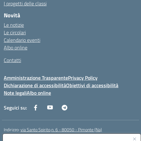
I progetti delle classi
Novità
Le notizie
Le circolari
Calendario eventi
Albo online
Contatti
Amministrazione Trasparente
Privacy Policy
Dichiarazione di accessibilità
Obiettivi di accessibilità
Note legali
Albo online
Seguici su:
Indirizzo:
via Santo Spirito,n. 6 - 80050 - Pimonte (Na)
Centralino:
0818792130
Email:
naic86400x@istruzione.it