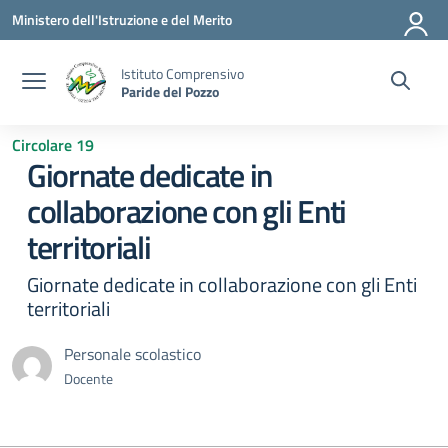
Vai ai contenuti
Vai al menu di navigazione
Vai al footer
Ministero dell'Istruzione e del Merito
Istituto Comprensivo
Paride del Pozzo
Circolare 19
Giornate dedicate in
collaborazione con gli Enti
territoriali
Giornate dedicate in collaborazione con gli Enti
territoriali
Personale scolastico
Docente