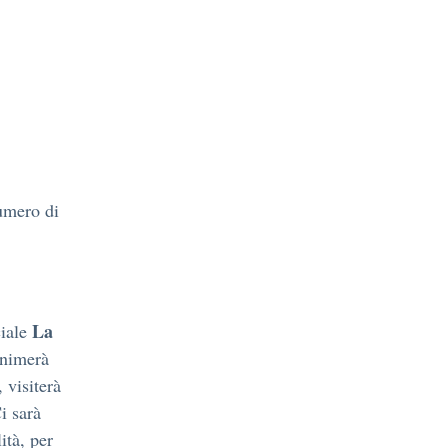
umero di
La
ciale
animerà
 visiterà
i sarà
ità, per