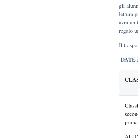
gli alunn
lettura 
avrà un 
regalo u
Il traspo
DATE P
CLA
Class
secon
prima
ALU