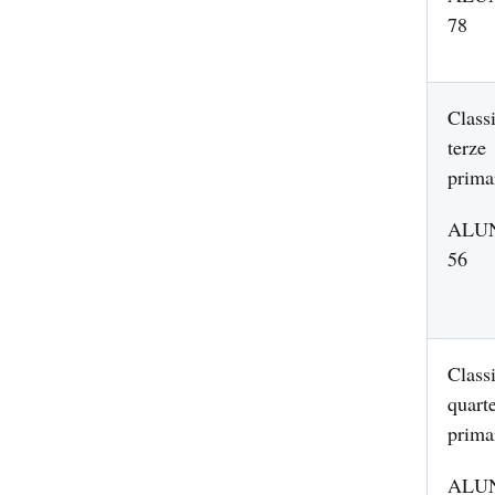
78
Class
terze
prima
ALU
56
Class
quart
prima
ALU