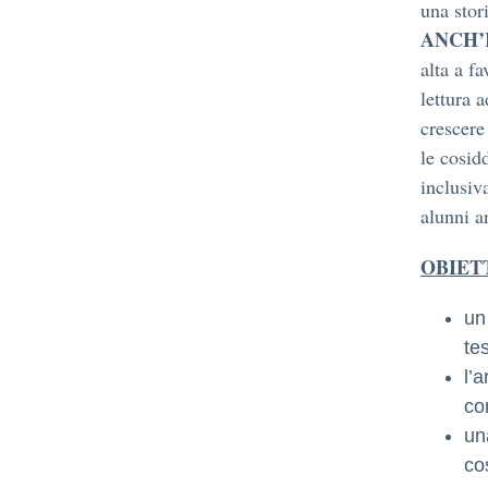
una stor
ANCH’
alta a f
lettura 
crescere
le cosid
inclusiv
alunni a
OBIET
un
tes
l’
co
un
cos