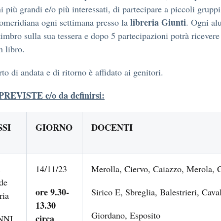
i più grandi e/o più interessati, di partecipare a piccoli gruppi
libreria Giunti
pomeridiana ogni settimana presso la
. Ogni al
timbro sulla sua tessera e dopo 5 partecipazioni potrà ricevere
n libro.
rto di andata e di ritorno è affidato ai genitori.
REVISTE e/o da definirsi:
SSI
GIORNO
DOCENTI
i
14/11/23
Merolla, Ciervo, Caiazzo, Mero
de
ore 9.30-
Sirico E, Sbreglia, Balestrier
ria
13.30
Giordano, Esposito
circa
NNI