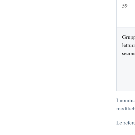
59
Grupp
lettur
secon
I nomina
modific
Le refer