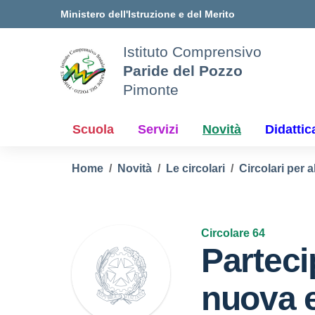
Vai ai contenuti
Vai al menu di navigazione
Vai al footer
Ministero dell'Istruzione e del Merito
Istituto Comprensivo
Paride del Pozzo
Pimonte
Scuola
Servizi
Novità
Didattic
Home
Novità
Le circolari
Circolari per a
Circolare 64
Parteci
nuova e