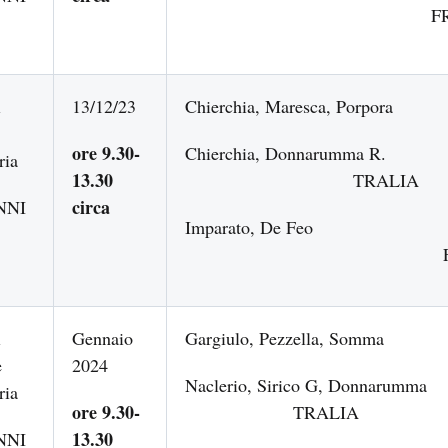
FRANC
i
13/12/23
Chierchia, Maresca, 
ore 9.30-
Chierchia, Donnarumma R.
ria
13.30
TRALIA
circa
NNI
Imparato, De Feo
FRANC
i
Gennaio
Gargiulo, Pezzella
e
2024
Naclerio, Sirico G, Donnarumma
ria
ore 9.30-
TRALI
13.30
NNI