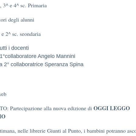
^, 3^ e 4^ sc. Primaria
tori degli alunni
^ e 2^ sc. seondaria
utti i docenti
 1°collaboratore Angelo Mannini
lla 2° collaboratrice Speranza 
web
OGGI LEGGO
: Partecipazione alla nuova edizione di
IO
timana, nelle librerie Giunti al Punto, i bambini potranno asco