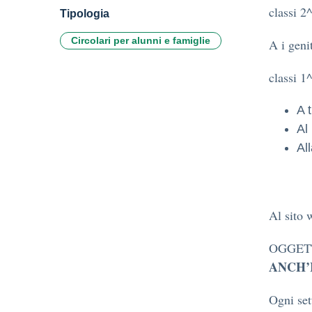
classi 2
Tipologia
Circolari per alunni e famiglie
A i geni
classi 1
A t
Al
A
Al sito 
OGGETTO
ANCH’
Ogni set