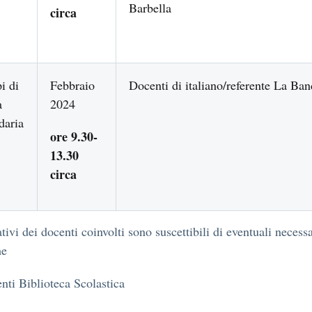
Barbella
circa
FRAN
i di
Febbraio
Docenti di italiano/referente La Ban
a
2024
daria
ore 9.30-
13.30
circa
tivi dei docenti coinvolti sono suscettibili di eventuali necess
he
enti Biblioteca Scolastica