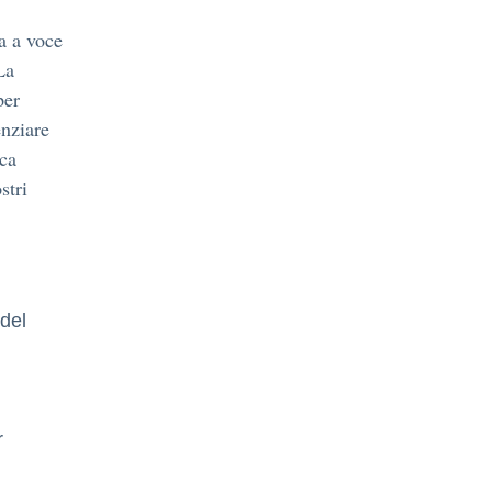
ra a voce
La
per
enziare
ica
stri
del
r