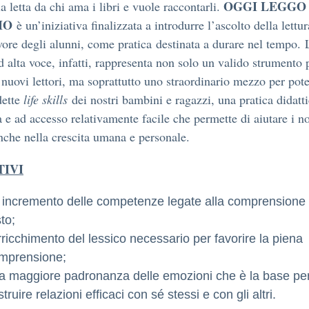
OGGI LEGGO
ia letta da chi ama i libri e vuole raccontarli.
IO
è un’iniziativa finalizzata a introdurre l’ascolto della lettu
avore degli alunni, come pratica destinata a durare nel tempo. 
ad alta voce, infatti, rappresenta non solo un valido strumento 
 nuovi lettori, ma soprattutto uno straordinario mezzo per pot
dette
life skills
dei nostri bambini e ragazzi, una pratica didatt
a e ad accesso relativamente facile che permette di aiutare i no
nche nella crescita umana e personale.
TIVI
 incremento delle competenze legate alla comprensione 
to;
arricchimento del lessico necessario per favorire la piena
mprensione;
a maggiore padronanza delle emozioni che è la base pe
truire relazioni efficaci con sé stessi e con gli altri.