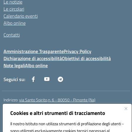
Le notizie
Le circolari
Calendario eventi
Albo online
Contatti
Amministrazione Trasparente
Privacy Policy
Dichiarazione di accessibilità
Obiettivi di accessibilità
Note legali
Albo online
Seguici su:
Indirizzo:
via Santo Spirito,n. 6 - 80050 - Pimonte (Na)
Centralino:
0818792130
Email:
naic86400x@istruzione.it
Posta elettronica certificata (PEC):
Cookies e altri strumenti di tracciamento
naic86400x@pec.istruzione.it
Codice fiscale: 82008870634
Il nostro Istituto non utilizza strumenti di profilazione degli utenti -
Codice meccanografico:
NAIC86400X
sono utilizzati esclusivamente cookies tecnici necessari al