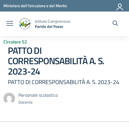
Vai ai contenuti
Vai al menu di navigazione
Vai al footer
Ministero dell'Istruzione e del Merito
Istituto Comprensivo
Paride del Pozzo
Circolare 52
PATTO DI
CORRESPONSABILITÀ A. S.
2023-24
PATTO DI CORRESPONSABILITÀ A. S. 2023-24
Personale scolastico
Docente