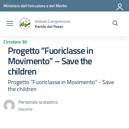
Vai ai contenuti
Vai al menu di navigazione
Vai al footer
Ministero dell'Istruzione e del Merito
Istituto Comprensivo
Paride del Pozzo
Circolare 30
Progetto “Fuoriclasse in
Movimento” – Save the
children
Progetto “Fuoriclasse in Movimento” - Save
the children
Personale scolastico
Docente