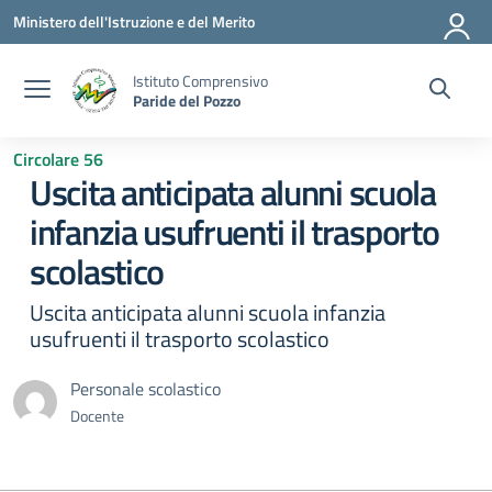
Vai ai contenuti
Vai al menu di navigazione
Vai al footer
Ministero dell'Istruzione e del Merito
Istituto Comprensivo
Paride del Pozzo
Circolare 56
Uscita anticipata alunni scuola
infanzia usufruenti il trasporto
scolastico
Uscita anticipata alunni scuola infanzia
usufruenti il trasporto scolastico
Personale scolastico
Docente