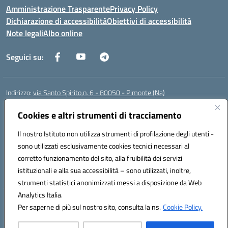
Amministrazione Trasparente
Privacy Policy
Dichiarazione di accessibilità
Obiettivi di accessibilità
Note legali
Albo online
Seguici su:
Indirizzo:
via Santo Spirito,n. 6 - 80050 - Pimonte (Na)
Centralino:
0818792130
Email:
naic86400x@istruzione.it
Posta elettronica certificata (PEC):
Cookies e altri strumenti di tracciamento
naic86400x@pec.istruzione.it
Codice fiscale: 82008870634
Il nostro Istituto non utilizza strumenti di profilazione degli utenti -
Codice meccanografico:
NAIC86400X
sono utilizzati esclusivamente cookies tecnici necessari al
Codice Indice delle Pubbliche Amministrazioni (IPA): ISTSC_NAIC86400X
corretto funzionamento del sito, alla fruibilità dei servizi
Codice unico di fatturazione (CUF): UF5NKX
istituzionali e alla sua accessibilità – sono utilizzati, inoltre,
strumenti statistici anonimizzati messi a disposizione da Web
Analytics Italia.
Hosting & Powered by 3D Solution S.r.l.
Per saperne di più sul nostro sito, consulta la ns.
Cookie Policy.
Concept & Design by Designers Italia